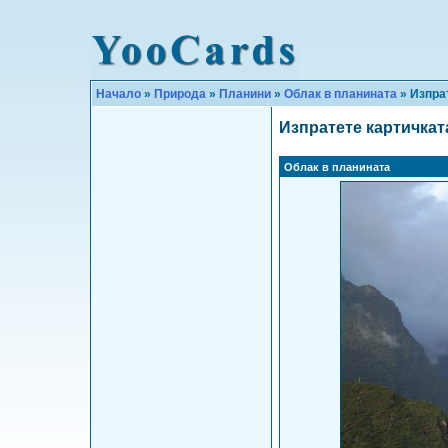
Начало
»
Природа
»
Планини
»
Облак в планината
» Изпра
Изпратете картичкат
Облак в планината