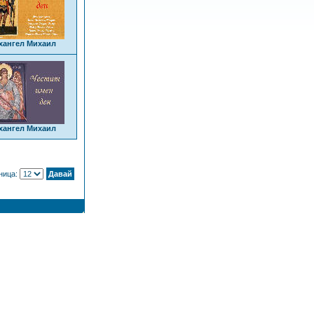
хангел Михаил
хангел Михаил
аница: