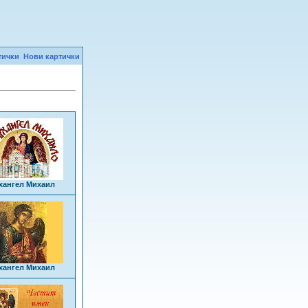
тички
Нови картички
хангел Михаил
хангел Михаил