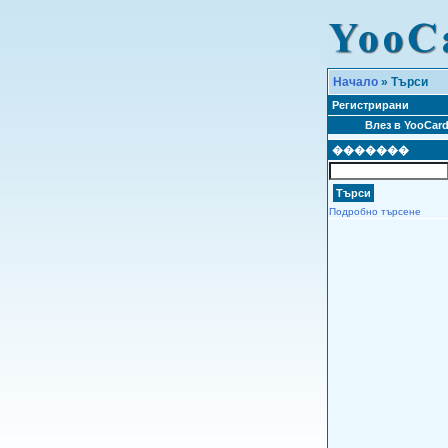
Начало
» Търси
Регистрирани
Влез в YooCar
�������
Подробно търсене