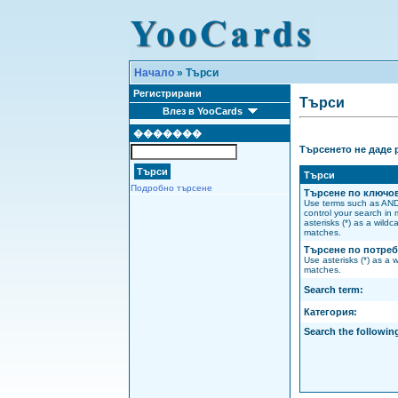
Начало
» Търси
Регистрирани
Търси
Влез в YooCards
�������
Търсенето не даде 
Търси
Подробно търсене
Търсене по ключо
Use terms such as AN
control your search in 
asterisks (*) as a wildca
matches.
Търсене по потреб
Use asterisks (*) as a w
matches.
Search term:
Категория:
Search the following