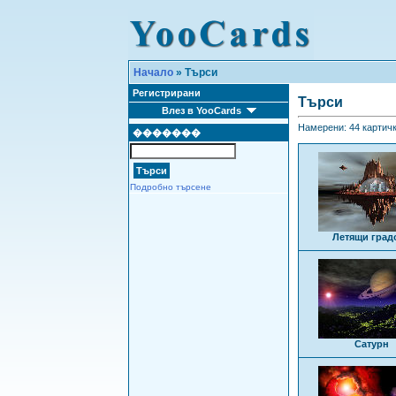
Начало
» Търси
Регистрирани
Търси
Влез в YooCards
Намерени: 44 картички
�������
Подробно търсене
Летящи град
Сатурн