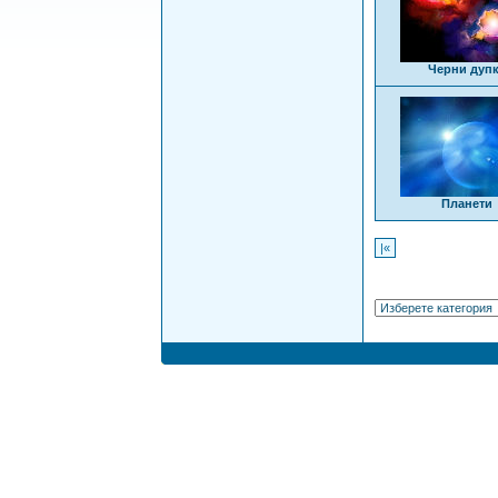
Черни дуп
Планети
|«