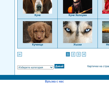
Куче
Куче Хелоуин
Кученце
Хъски
Н
|«
1
2
3
4
Картички на стр
Връзка с нас