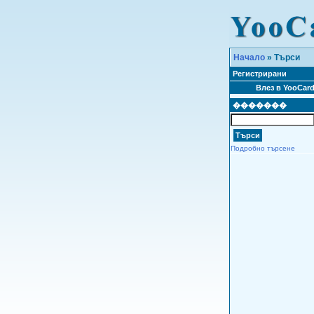
Начало
» Търси
Регистрирани
Влез в YooCar
�������
Подробно търсене