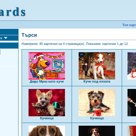
Топ кар
Търси
ds
Намерени: 45 картички на 4 страница(и). Показани: картички 1 до 12.
Дядо Мраз като куче
Куче под елхата
Кученце
Кученце