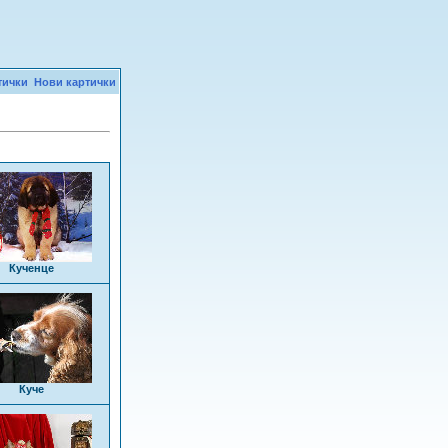
тички
Нови картички
Кученце
Куче