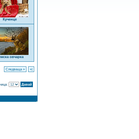
Кученце
емска овчарка
Следваща »
»|
аница: