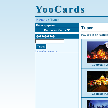
Начало
» Търси
Регистрирани
Търси
Влез в YooCards
Намерени: 57 картички
�������
Подробно търсене
Светеща къ
Светеща къ