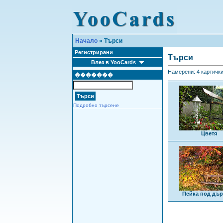
Начало
» Търси
Регистрирани
Търси
Влез в YooCards
Намерени: 4 картички 
�������
Подробно търсене
Цветя
Пейка под дъ