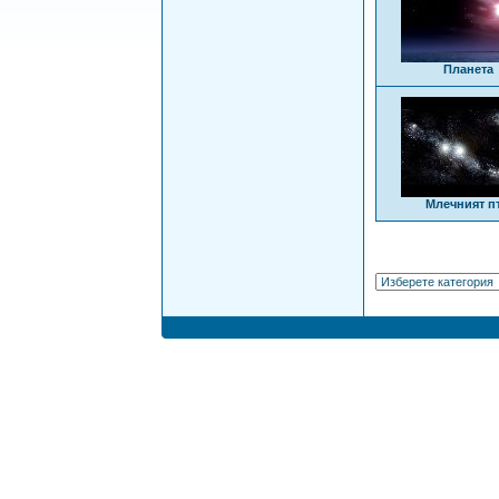
Планета
Млечният п