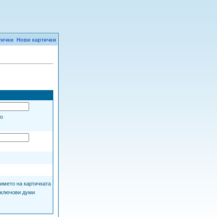
тички
Нови картички
мо
името на картичката
ключови думи