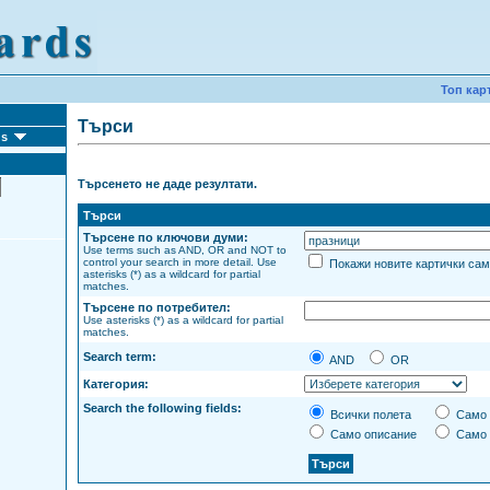
Топ кар
Търси
ds
Търсенето не даде резултати.
Търси
Търсене по ключови думи:
Use terms such as AND, OR and NOT to
control your search in more detail. Use
Покажи новите картички са
asterisks (*) as a wildcard for partial
matches.
Търсене по потребител:
Use asterisks (*) as a wildcard for partial
matches.
Search term:
AND
OR
Категория:
Search the following fields:
Всички полета
Само 
Само описание
Само 