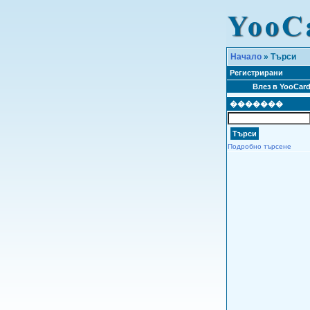
Начало
» Търси
Регистрирани
Влез в YooCar
�������
Подробно търсене