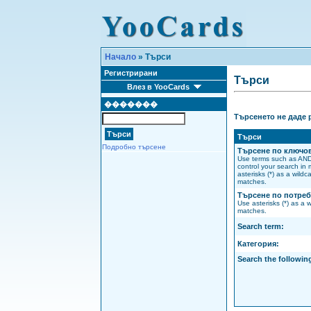
Начало
» Търси
Регистрирани
Търси
Влез в YooCards
�������
Търсенето не даде 
Търси
Подробно търсене
Търсене по ключо
Use terms such as AN
control your search in 
asterisks (*) as a wildca
matches.
Търсене по потреб
Use asterisks (*) as a w
matches.
Search term:
Категория:
Search the following