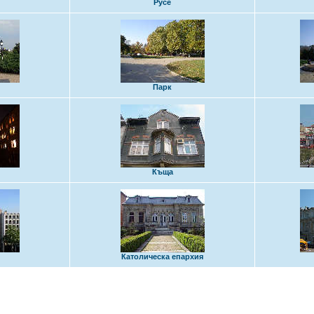
Русе
Парк
Къща
Католическа епархия