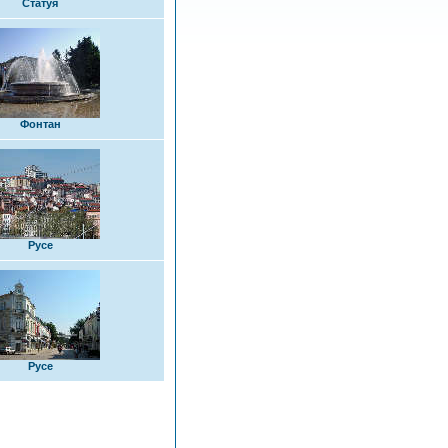
Статуя
Фонтан
Русе
Русе