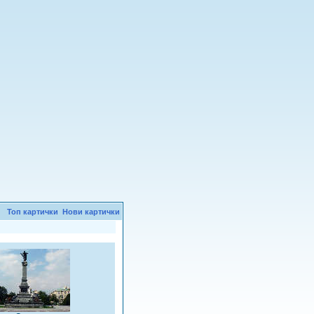
Топ картички
Нови картички