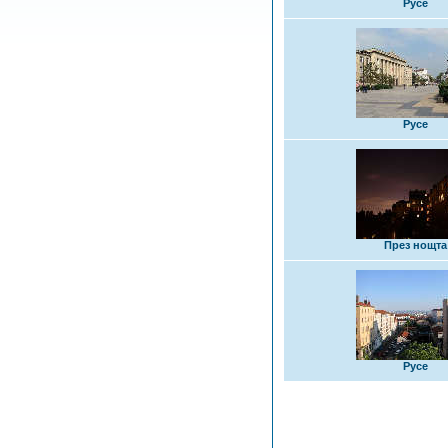
Русе
Русе
През нощта
Русе