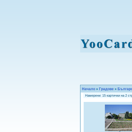
Начало
»
Градове
»
Българс
Намерени: 15 картички на 2 стр