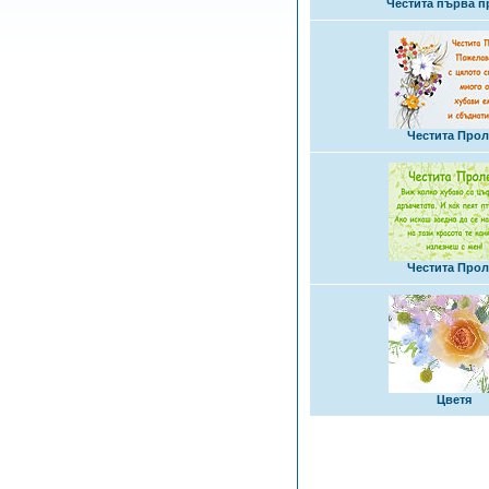
Честита първа п
Честита Прол
Честита Прол
Цветя