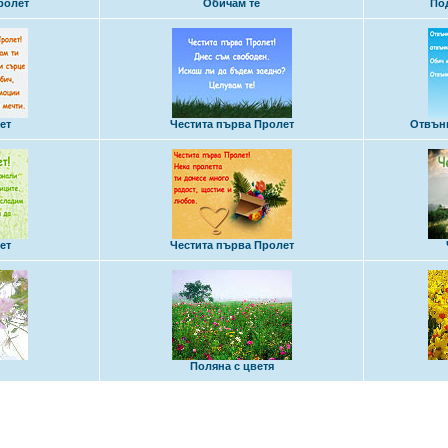
ролет
Обичам те
По
ет
Честита първа Пролет
Отвънк
ет
Честита първа Пролет
Поляна с цветя