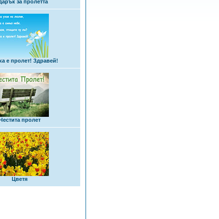
дарък за пролетта
а е пролет! Здравей!
Честита пролет
Цветя