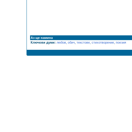
Аз ще намина
Ключови думи:
любов
,
обич
,
текстове
,
стихотворение
,
поезия