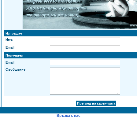
Изпращач
Име:
Email:
Получател
Email:
Съобщение:
Връзка с нас