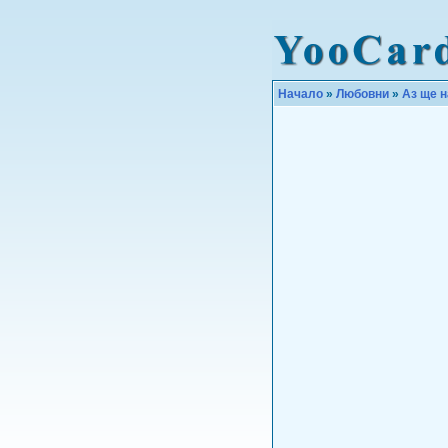
Начало
»
Любовни
»
Аз ще 