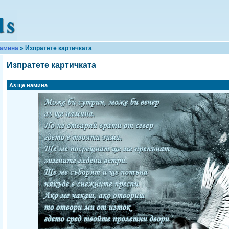
намина
» Изпратете картичката
Изпратете картичката
Аз ще намина