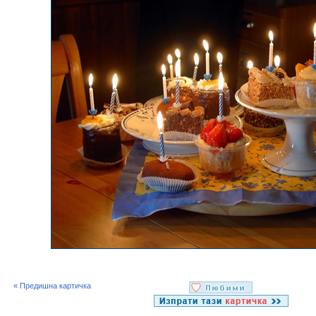
« Предишна картичка