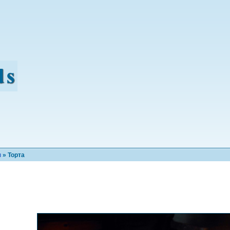
н
» Торта