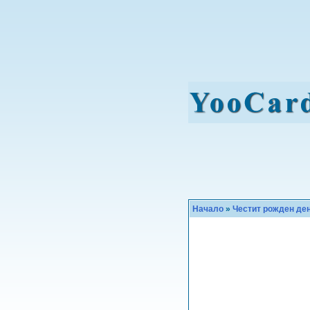
Начало
»
Честит рожден де