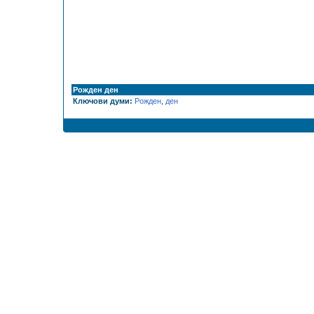
Рожден ден
Ключови думи:
Рожден
,
ден