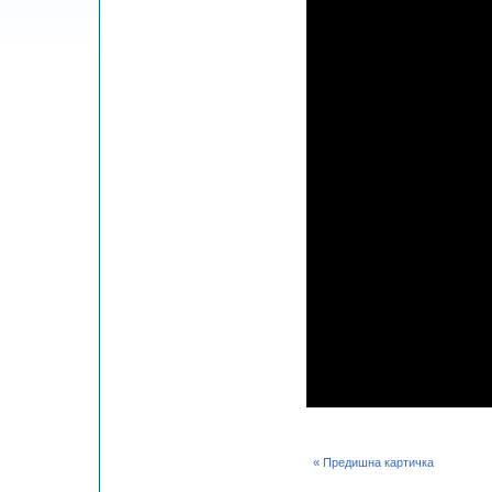
« Предишна картичка