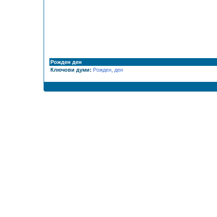
Рожден ден
Ключови думи:
Рожден
,
ден