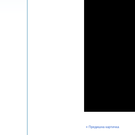
« Предишна картичка