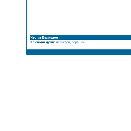
Честит Великден
Ключови думи:
великден
,
перашки