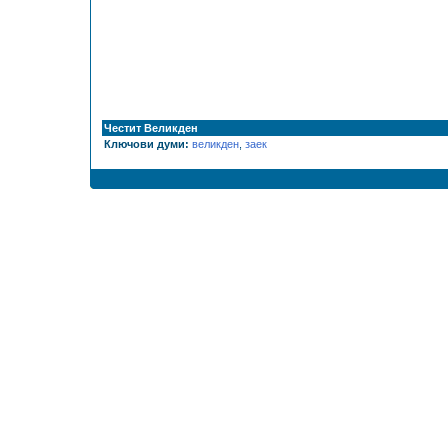
Честит Великден
Ключови думи:
великден
,
заек