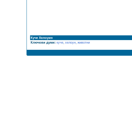
Куче Хелоуин
Ключови думи:
куче
,
хелоун
,
животни