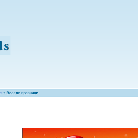
ия
» Весели празници