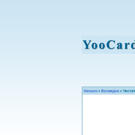
Начало
»
Великден
» Чести