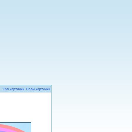
Топ картички
Нови картички