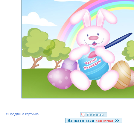
« Предишна картичка