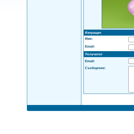
Изпращач
Име:
Email:
Получател
Email:
Съобщение: