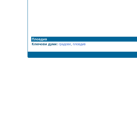
Пловдив
Ключови думи:
градове
,
пловдив