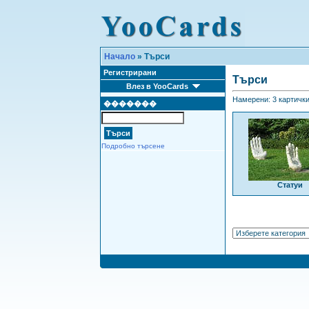
Начало
» Търси
Регистрирани
Търси
Влез в YooCards
Намерени: 3 картички 
�������
Подробно търсене
Статуи